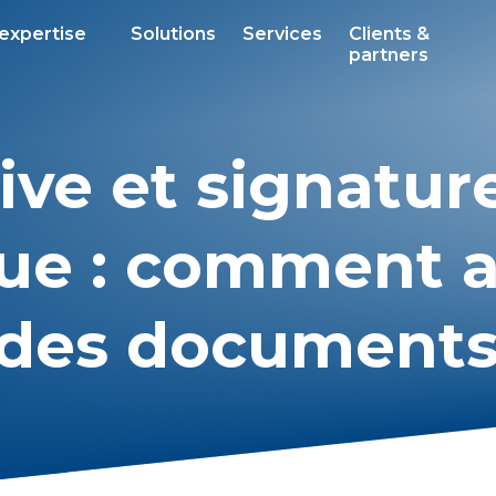
 expertise
Solutions
Services
Clients &
partners
ive et signatur
que : comment a
é des document