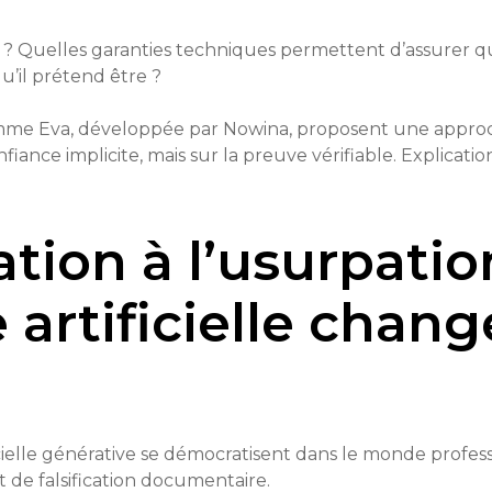
 Quelles garanties techniques permettent d’assurer que
u’il prétend être ?
omme Eva, développée par Nowina, proposent une approc
iance implicite, mais sur la preuve vérifiable. Explication
ication à l’usurpat
e artificielle chan
ficielle générative se démocratisent dans le monde profess
 de falsification documentaire.