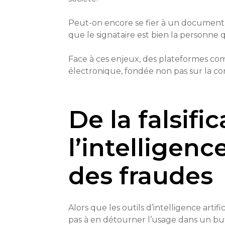
Peut-on encore se fier à un document ?
que le signataire est bien la personne q
Face à ces enjeux, des plateformes c
électronique, fondée non pas sur la conf
De la falsif
l’intelligenc
des fraudes
Alors que les outils d’intelligence arti
pas à en détourner l’usage dans un but