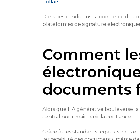
dollars
.
Dans ces conditions, la confiance doit 
plateformes de signature électronique
Comment les
électronique
documents fa
Alors que l’IA générative bouleverse l
central pour maintenir la confiance.
Grâce à des standards légaux stricts et
la traçabilité des documents, même d