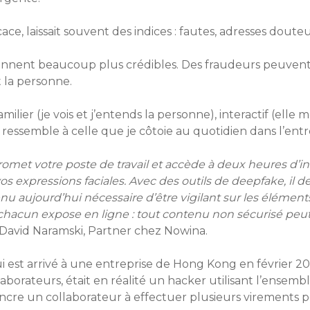
ce, laissait souvent des indices : fautes, adresses doute
viennent beaucoup plus crédibles. Des fraudeurs peuvent
 la personne.
milier (je vois et j’entends la personne), interactif (elle
 ressemble à celle que je côtoie au quotidien dans l’entr
met votre poste de travail et accède à deux heures d’in
vos expressions faciales. Avec des outils de deepfake, il 
enu aujourd’hui nécessaire d’être vigilant sur les élémen
chacun expose en ligne : tout contenu non sécurisé peut
David Naramski, Partner chez Nowina.
 est arrivé à une entreprise de Hong Kong en février 2
aborateurs, était en réalité un hacker utilisant l’ensem
aincre un collaborateur à effectuer plusieurs virements 