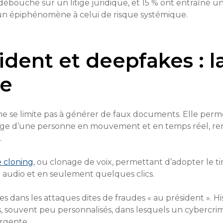
débouché sur un litige juridique, et 15 % ont entraîné un
d’un épiphénomène à celui de risque systémique.
ident et deepfakes : l
ve
elle ne se limite pas à générer de faux documents. Elle p
isage d’une personne en mouvement et en temps réel, re
.
e cloning
, ou clonage de voix, permettant d’adopter le tim
t audio et en seulement quelques clics.
es dans les attaques dites de fraudes « au président ». 
s, souvent peu personnalisés, dans lesquels un cybercrim
rgente.