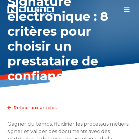
Signature
électronique : 8
critères pour
choisir un
prestataire de
confiance
Retour aux articles
Gagner du temps, fluidifier les processus métiers,
signer et valider des documents avec des
partenaires à distance : les avantages de la